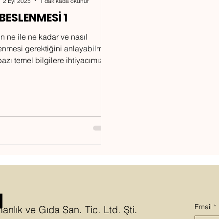
2 Eyl 2025
1 dakikada okunur
BESLENMESİ 1
ın ne ile ne kadar ve nasıl
enmesi gerektiğini anlayabilmek
bazı temel bilgilere ihtiyacımız
r. Temel prensipler bilindiğinde
t ihtiyacı doğrultusunda
lıkla beslenebilir.
M
Email
*
anlık ve Gıda San. Tic. Ltd. Şti.