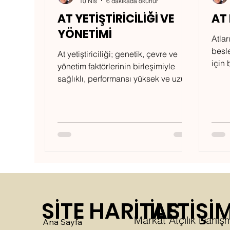
10 Nis
6 dakikada okunur
AT YETİŞTİRİCİLİĞİ VE
AT 
YÖNETİMİ
Atlar
besl
At yetiştiriciliği; genetik, çevre ve
için 
yönetim faktörlerinin birleşimiyle
vardı
sağlıklı, performansı yüksek ve uzun
her a
ömürlü atlar üretmeyi amaçlayan
kolay
kapsamlı bir alandır. İyi yönetim + ata
özel bilimsel beslenme: BAŞARILI AT
SİTE HARİTASI
İLETİŞİ
Markat Atçılık Danışm
Ana Sayfa