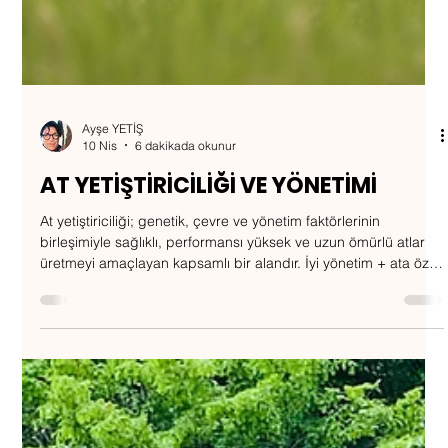
Ayşe YETİŞ
10 Nis
6 dakikada okunur
AT YETİŞTİRİCİLİĞİ VE YÖNETİMİ
At yetiştiriciliği; genetik, çevre ve yönetim faktörlerinin
birleşimiyle sağlıklı, performansı yüksek ve uzun ömürlü atlar
üretmeyi amaçlayan kapsamlı bir alandır. İyi yönetim + ata özel
bilimsel beslenme: BAŞARILI AT