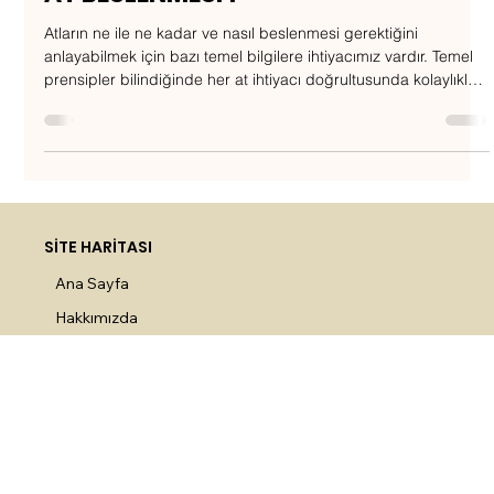
Ayşe YETİŞ
2 Eyl 2025
1 dakikada okunur
AT BESLENMESİ 1
Atların ne ile ne kadar ve nasıl beslenmesi gerektiğini
anlayabilmek için bazı temel bilgilere ihtiyacımız vardır. Temel
prensipler bilindiğinde her at ihtiyacı doğrultusunda kolaylıkla
beslenebilir.
SİTE HARİTASI
Ana Sayfa
Hakkımızda
At Yemleri
Ürünler